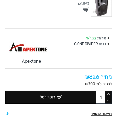
₪1,593
מלאי:
במלאי
דגם:
C ONE DIVIDER
Apextone
מחיר ₪826
לפני מע"מ: ₪700
הוסף לסל
תיאור המוצר