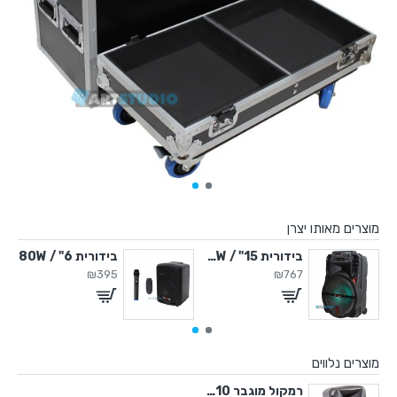
מוצרים מאותו יצרן
" / 450W
בידורית 15" / 500W
בידורית 6" / 80W
₪395
₪767
מוצרים נלווים
רמקול מוגבר 10" 800Watt