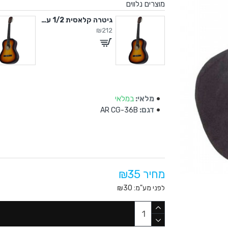
מוצרים נלווים
גיטרה קלאסית 3/4 עם תיק
גיטרה קלאסית 1/2 עם תיק
₪212
מלאי:
במלאי
דגם:
AR CG-36B
מחיר ₪35
לפני מע"מ: ₪30