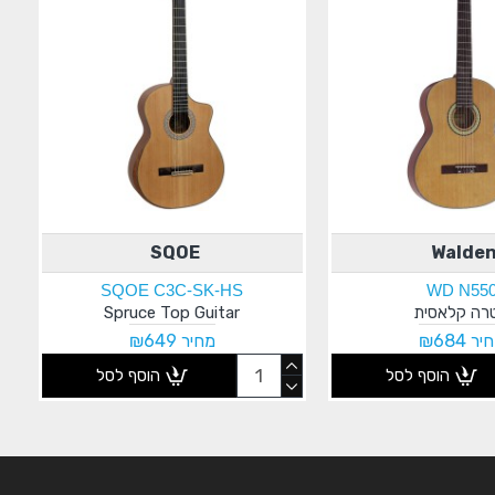
SQOE
Walde
SQOE C3C-SK-HS
WD N55
טרה קלאסית
Spruce Top Guitar
ר ₪684
מחיר ₪649
הוסף לסל
הוסף לסל