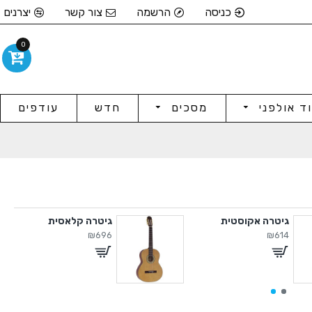
כניסה
הרשמה
צור קשר
יצרנים
0
וד אולפני
מסכים
חדש
עודפים
גיטרה אקוסטית
גיטרה קלאסית
₪696
₪614