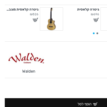
גיטרה קלאסית
גיטרה קלאסית מוגברת
₪826
₪696
Walden
הוסף לסל