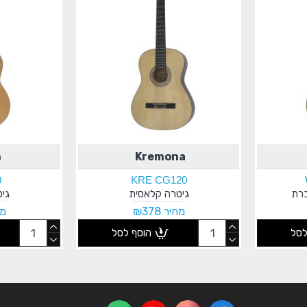
n
Kremona
0
KRE CG120
ברת
גיטרה קלאסית
גי
מחיר ₪378
מחי
לסל
הוסף לסל