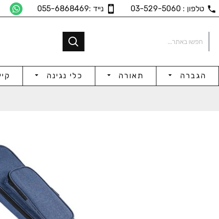
טלפון : 03-529-5060
נייד :055-6868469
הגברה
תאורה
כלי נגינה
קיי
ת
גיטרה קלאסית
גיטר
₪625
₪696