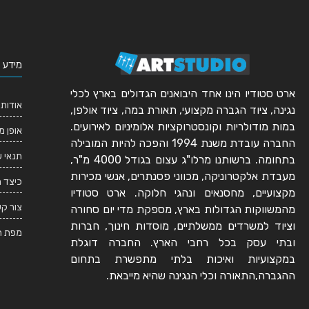
מידע 
ארט סטודיו הינו אחד היבואנים הגדולים בארץ לכלי
אודותי
נגינה, ציוד הגברה מקצועי, תאורת במה, ציוד אולפן,
במות מודולריות וקונסטרוקציות אלומיניום לאירועים.
אופן מ
החברה עובדת משנת 1994 והפכה להיות המובילה
תנאי 
בתחומה. ברשותנו מרלו"ג עצום בגודל 4000 מ"ר,
מעבדת אלקטרוניקה, מכווני פסנתרים, אנשי מכירות
כיצד 
מקצועיים, מחסנאים ונהגי חלוקה. ארט סטודיו
צור ק
מהמשווקות הגדולות בארץ, מספקת מדי יום סחורה
וציוד למשרדים ממשלתיים, מוסדות חינוך, חברות
מפת ה
ובתי עסק בכל רחבי הארץ. החברה דוגלת
במקצועיות ואיכות בלתי מתפשרת בתחום
ההגברה,התאורה וכלי הנגינה שהיא מייבאת.