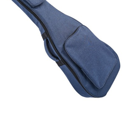
גיטרה קלאסית מוגברת
גיטר
₪378
₪826