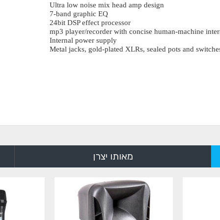
Ultra low noise mix head amp design
7
-band graphic EQ
24
bit DSP effect processor
mp3 player/recorder with concise human-machine intera
Internal power supply
Metal jacks, gold-plated XLRs, sealed pots and switche
מאותו יצרן