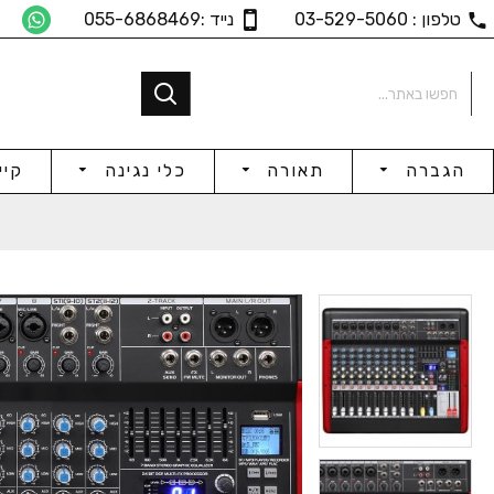
טלפון : 03-529-5060
נייד :055-6868469
הגברה
תאורה
כלי נגינה
קיי
19" / 4U Rack Mixer, 9Ch
25mm מחזיק מיקרופון
₪71
₪12