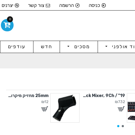
כניסה
הרשמה
צור קשר
יצרנים
0
וד אולפני
מסכים
חדש
עודפים
19" / 4U Rack Mixer, 9Ch
25mm מחזיק מיקרופון
₪12
₪732