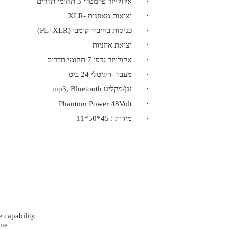
·
אקולייזר פרמטרי 3 תחומי תדרים
·
יציאות מאוזנות -
XLR
·
כניסות בחיבור קומבו (
XLR
+
PL
)
·
יציאת אוזניות
·
אקולייזר גרפי 7 תחומי תדרים
·
מעבד -דיגיטלי 24 ביט
·
נגן/מקליט mp3, Bluetooth
Phantom Power 48Volt
·
·
מידות : 45*50*11
 capability
ine