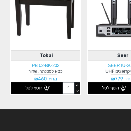
Tokai
Seer
PB 02-BK-202
SEER IU-2
קרופונים UHF
כסא לפסנתר, שחור
יר ₪779
מחיר ₪460
הוסף לסל
הוסף לסל