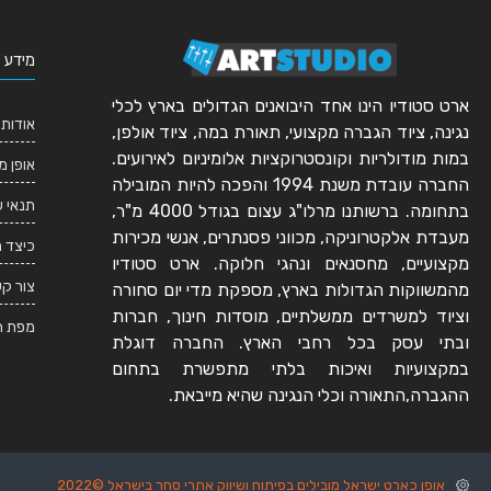
מידע 
ארט סטודיו הינו אחד היבואנים הגדולים בארץ לכלי
אודותי
נגינה, ציוד הגברה מקצועי, תאורת במה, ציוד אולפן,
במות מודולריות וקונסטרוקציות אלומיניום לאירועים.
אופן מ
החברה עובדת משנת 1994 והפכה להיות המובילה
תנאי 
בתחומה. ברשותנו מרלו"ג עצום בגודל 4000 מ"ר,
מעבדת אלקטרוניקה, מכווני פסנתרים, אנשי מכירות
כיצד 
מקצועיים, מחסנאים ונהגי חלוקה. ארט סטודיו
צור ק
מהמשווקות הגדולות בארץ, מספקת מדי יום סחורה
וציוד למשרדים ממשלתיים, מוסדות חינוך, חברות
מפת ה
ובתי עסק בכל רחבי הארץ. החברה דוגלת
במקצועיות ואיכות בלתי מתפשרת בתחום
ההגברה,התאורה וכלי הנגינה שהיא מייבאת.
אופן כארט ישראל מובילים בפיתוח ושיווק אתרי סחר בישראל ©2022