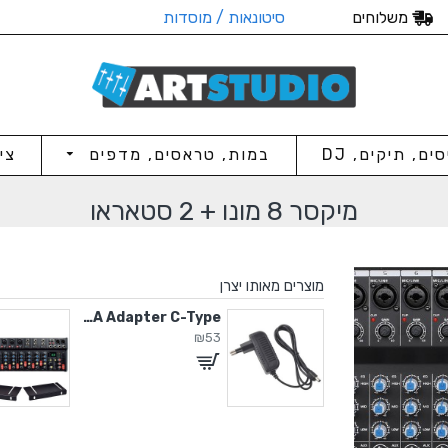
משלוחים
סיטונאות / מוסדות
סים, תיקים, DJ
במות, טראסים, מדפים
צי
מיקסר 8 מונו + 2 סטאראו
מוצרים מאותו יצרן
5V / 2A Adapter C-Type
5V / 2A Adapter C-Type
₪53