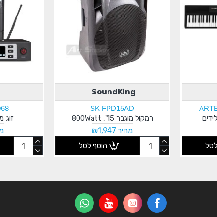
SoundKing
068
SK FPD15AD
ART
רמקול מוגבר 15", 800Watt
זוג מי
מחיר ₪1,947
מח
לסל
הוסף לסל