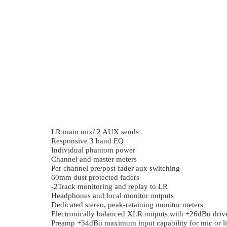
LR main mix/ 2 AUX sends
Responsive 3 band EQ
Individual phantom power
Channel and master meters
Per channel pre/post fader aux switching
60
mm dust protected faders
2-
Track monitoring and replay to LR
Headphones and local monitor outputs
Dedicated stereo, peak-retaining monitor meters
Electronically balanced XLR outputs with +26dBu drive
Preamp +34dBu maximum input capability for mic or l