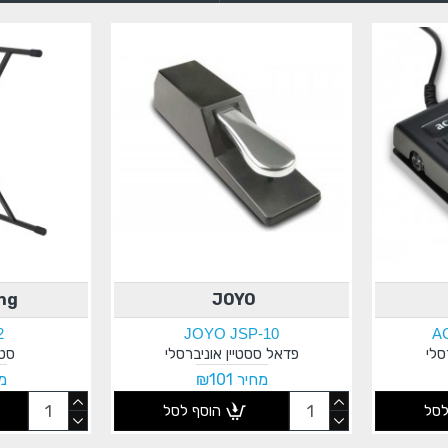
ng
JOYO
2
JOYO JSP-10
AC
סלי
פדאל ססטיין אוניברסלי
סטנ
מחיר ₪101
מח
לסל
הוסף לסל