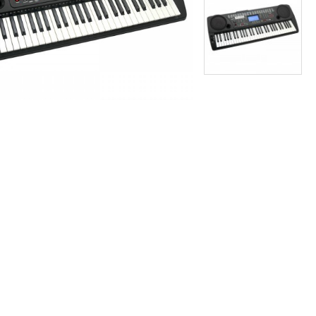
פדאל ססטיין אוניברסלי
₪101
₪59