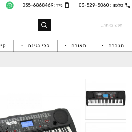
טלפון : 03-529-5060
נייד :055-6868469
הגברה
תאורה
כלי נגינה
קיי
פד תוף בס למערכת TD92
פסנתר חשמלי +3 שנות אחריות
,596
₪2,478