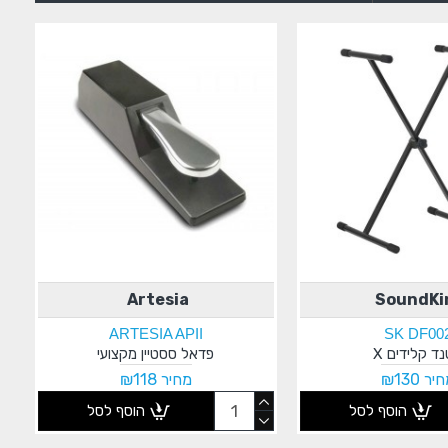
Artesia
SoundKi
ARTESIA APII
SK DF00
ד קלידים X
פדאל ססטיין מקצועי
יר ₪130
מחיר ₪118
הוסף לסל
הוסף לסל