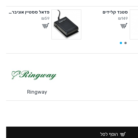
סטנד קלידים
פדאל ססטיין אוניברסלי
₪59
₪149
Ringway
הוסף לסל