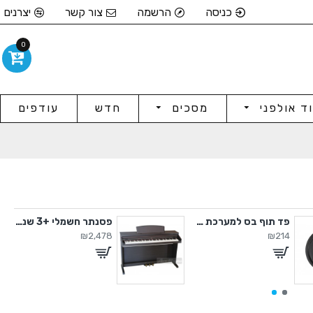
כניסה
הרשמה
צור קשר
יצרנים
0
וד אולפני
מסכים
חדש
עודפים
פד תוף בס למערכת TD92
פסנתר חשמלי +3 שנות אחריות
₪2,478
₪214