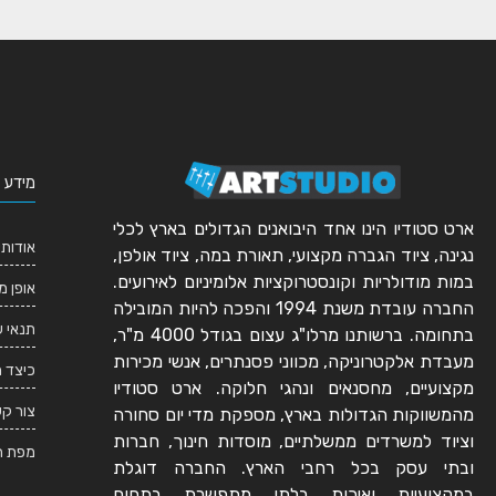
מידע 
ארט סטודיו הינו אחד היבואנים הגדולים בארץ לכלי
אודותי
נגינה, ציוד הגברה מקצועי, תאורת במה, ציוד אולפן,
במות מודולריות וקונסטרוקציות אלומיניום לאירועים.
אופן מ
החברה עובדת משנת 1994 והפכה להיות המובילה
תנאי 
בתחומה. ברשותנו מרלו"ג עצום בגודל 4000 מ"ר,
מעבדת אלקטרוניקה, מכווני פסנתרים, אנשי מכירות
כיצד 
מקצועיים, מחסנאים ונהגי חלוקה. ארט סטודיו
צור ק
מהמשווקות הגדולות בארץ, מספקת מדי יום סחורה
וציוד למשרדים ממשלתיים, מוסדות חינוך, חברות
מפת ה
ובתי עסק בכל רחבי הארץ. החברה דוגלת
במקצועיות ואיכות בלתי מתפשרת בתחום