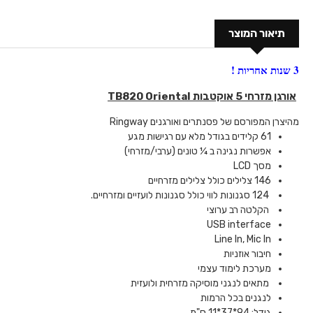
תיאור המוצר
3 שנות אחריות !
אורגן מזרחי 5 אוקטבות TB820 Oriental
מהיצרן המפורסם של פסנתרים ואורגנים Ringway
61 קלידים בגודל מלא עם רגישות מגע
אפשרות נגינה ב ¼ טונים (ערבי/מזרחי)
מסך LCD
146 צלילים כולל צלילים מזרחיים
124 סגנונות לווי כולל סגנונות לועזיים ומזרחיים.
הקלטה רב ערוצי
USB interface
Line In, Mic In
חיבור אוזניות
מערכת לימוד עצמי
מתאים לנגני מוסיקה מזרחית ולועזית
לנגנים בכל הרמות
גודל: 94*37*11 ס"מ