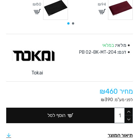
₪80
₪94
מלאי:
במלאי
דגם:
PB 02-BK-MT-204
Tokai
מחיר ₪460
לפני מע"מ: ₪390
הוסף לסל
תיאור המוצר