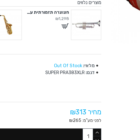
מוצרים נלווים
סקסופון סופרנו עם קייס קשיח
חצוצרה תזמורתית עם קייס
₪1,298
₪2
מלאי:
Out Of Stock
דגם:
SUPER PRA383XLR
מחיר ₪313
לפני מע"מ: ₪265