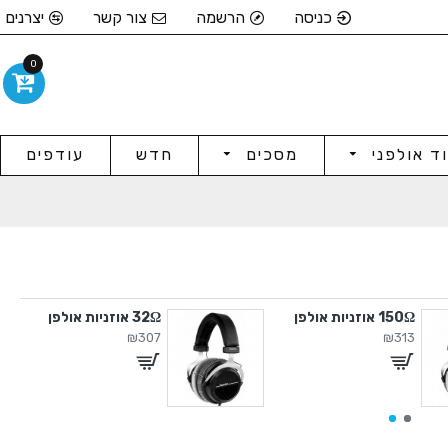
כניסה
הרשמה
צור קשר
יצרנים
0
וד אולפני
מסכים
חדש
עודפים
150Ω אוזניות אולפן
32Ω אוזניות אולפן
₪307
₪313