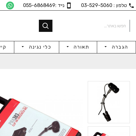
טלפון : 03-529-5060
נייד :055-6868469
הגברה
תאורה
כלי נגינה
קיי
32Ω אוזניות אולפן
אוזניות 
₪150
₪307