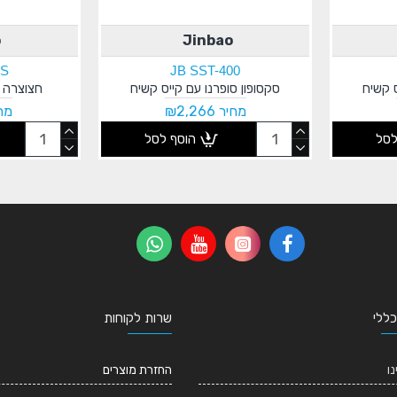
o
Jinbao
0S
JB SST-400
ס קשיח
סקסופון סופרנו עם קייס קשיח
חצוצרה ת
מחיר ₪2,266
מחיר 
לסל
הוסף לסל
כללי
שרות לקוחות
נו
החזרת מוצרים