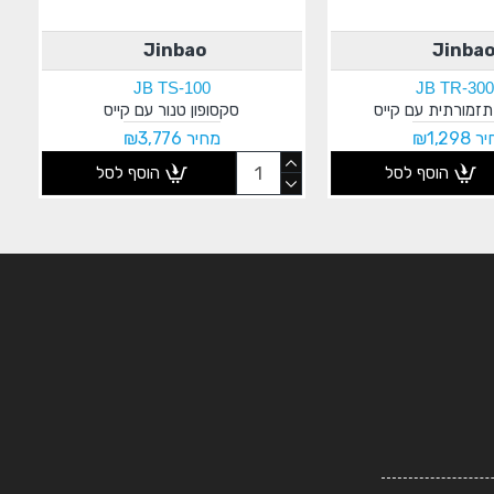
Jinbao
Jinba
JB TS-100
JB TR-30
זמורתית עם קייס
סקסופון טנור עם קייס
₪1,298
מחיר ₪3,776
הוסף לסל
הוסף לסל