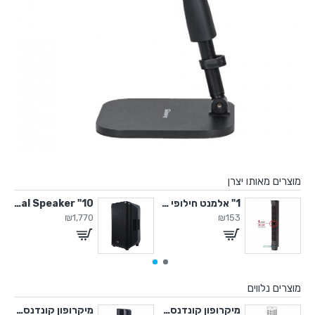
מוצרים מאותו יצרן
Power 
1" אלמנט חילופי לקולונה Artos
10" Active Coaxial Speaker
₪1,770
₪153
מוצרים נלווים
 קונדנסר אולפני
מיקרופון קונדנסר אולפני
מיקרופון קונדנסר אולפני