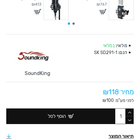
₪413
₪767
מלאי:
במלאי
דגם:
SK SD291-1
SoundKing
מחיר ₪118
לפני מע"מ: ₪100
הוסף לסל
תיאור המוצר