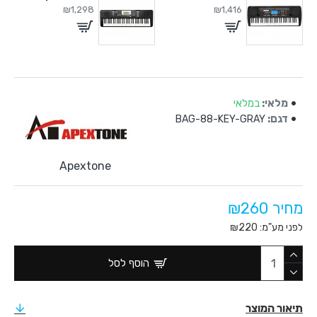
₪1,298
₪1,416
מלאי:
במלאי
דגם:
BAG-88-KEY-GRAY
Apextone
מחיר ₪260
לפני מע"מ: ₪220
הוסף לסל
תיאור המוצר