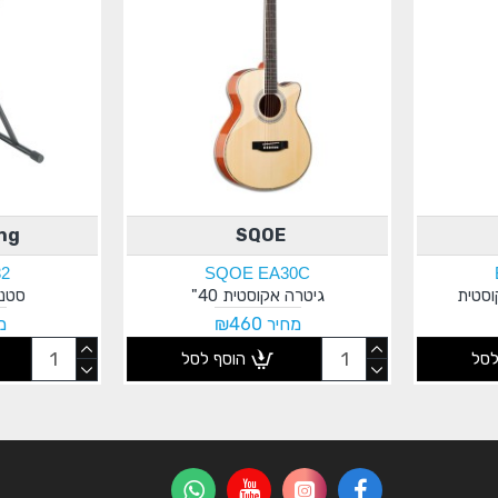
ng
SQOE
32
SQOE EA30C
וסטית
גיטרה אקוסטית 40"
סטנד
מחיר ₪460
מח
לסל
הוסף לסל