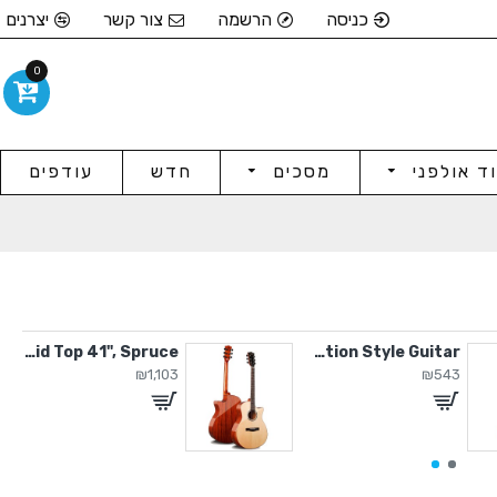
כניסה
הרשמה
צור קשר
יצרנים
0
וד אולפני
מסכים
חדש
עודפים
Solid Top 41", Spruce
Ovation Style Guitar
₪1,103
₪543