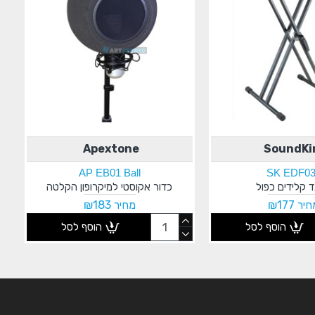
Apextone
SoundKi
AP EB01 Ball
SK EDF0
 קלידים כפול
כדור אקוסטי למיקרופון הקלטה
יר ₪177
מחיר ₪183
הוסף לסל
הוסף לסל