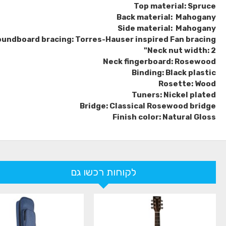
Top material: Spruce
Back material: Mahogany
Side material: Mahogany
undboard bracing: Torres-Hauser inspired Fan bracing
Neck nut width: 2"
Neck fingerboard: Rosewood
Binding: Black plastic
Rosette: Wood
Tuners: Nickel plated
Bridge: Classical Rosewood bridge
Finish color: Natural Gloss
לקוחות רכשו גם