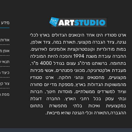
מידע 
ארט סטודיו הינו אחד היבואנים הגדולים בארץ לכלי
אודותי
נגינה, ציוד הגברה מקצועי, תאורת במה, ציוד אולפן,
במות מודולריות וקונסטרוקציות אלומיניום לאירועים.
אופן מ
החברה עובדת משנת 1994 והפכה להיות המובילה
תנאי 
בתחומה. ברשותנו מרלו"ג עצום בגודל 4000 מ"ר,
מעבדת אלקטרוניקה, מכווני פסנתרים, אנשי מכירות
כיצד 
מקצועיים, מחסנאים ונהגי חלוקה. ארט סטודיו
צור ק
מהמשווקות הגדולות בארץ, מספקת מדי יום סחורה
וציוד למשרדים ממשלתיים, מוסדות חינוך, חברות
מפת ה
ובתי עסק בכל רחבי הארץ. החברה דוגלת
במקצועיות ואיכות בלתי מתפשרת בתחום
ההגברה,התאורה וכלי הנגינה שהיא מייבאת.