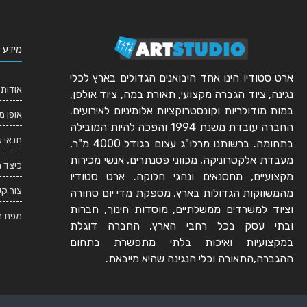
מידע 
ארט סטודיו הינו אחד היבואנים הגדולים בארץ לכלי
אודותי
נגינה, ציוד הגברה מקצועי, תאורת במה, ציוד אולפן,
במות מודולריות וקונסטרוקציות אלומיניום לאירועים.
אופן מ
החברה עובדת משנת 1994 והפכה להיות המובילה
תנאי 
בתחומה. ברשותנו מרלו"ג עצום בגודל 4000 מ"ר,
מעבדת אלקטרוניקה, מכווני פסנתרים, אנשי מכירות
כיצד 
מקצועיים, מחסנאים ונהגי חלוקה. ארט סטודיו
צור ק
מהמשווקות הגדולות בארץ, מספקת מדי יום סחורה
וציוד למשרדים ממשלתיים, מוסדות חינוך, חברות
מפת ה
ובתי עסק בכל רחבי הארץ. החברה דוגלת
במקצועיות ואיכות בלתי מתפשרת בתחום
ההגברה,התאורה וכלי הנגינה שהיא מייבאת.