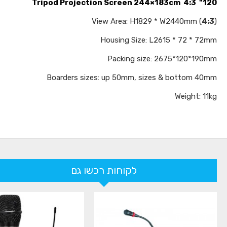
120" 4:3 Tripod Projection Screen 244×183cm
View Area: H1829 * W2440mm (
4:3
)
Housing Size: L2615 * 72 * 72mm
Packing size: 2675*120*190mm
Boarders sizes: up 50mm, sizes & bottom 40mm
Weight: 11kg
לקוחות רכשו גם