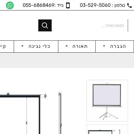
טלפון : 03-529-5060
נייד :055-6868469
הגברה
תאורה
כלי נגינה
קיי
בידורית 12" / 450W
בידורית 15
₪767
₪708