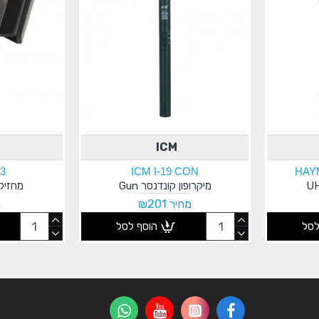
ICM
3
ICM I-19 CON
HAYM
מיקרופון קונדנסר Gun
מחזיק 
מחיר ₪201
מ
לסל
הוסף לסל