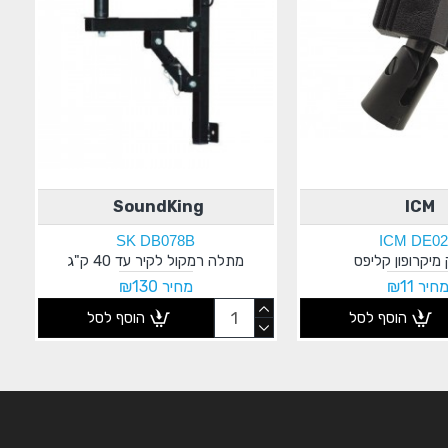
SoundKing
ICM
SK DB078B
ICM DE02
מיקרופון קליפס
מתלה רמקול לקיר עד 40 ק"ג
חיר ₪11
מחיר ₪130
הוסף לסל
הוסף לסל