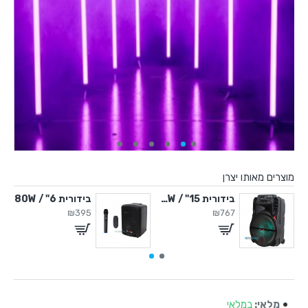
מוצרים מאותו יצרן
" / 450W
בידורית 15" / 500W
בידורית 6" / 80W
₪395
₪767
מלאי:
במלאי