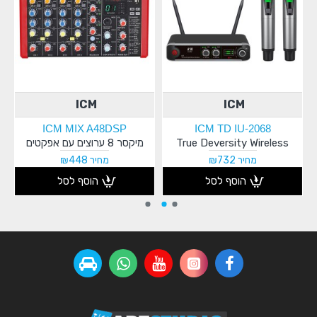
ICM
ICM
ICM MIX A48DSP
ICM TD IU-2068
True Deversity Wireless
מיקסר 8 ערוצים עם אפקטים
מחיר ₪732
מחיר ₪448
הוסף לסל
הוסף לסל