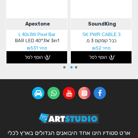
Apextone
SoundKing
L 40x3W Pixel Bar
SK PWR CABLE 3
כבל קומקום 3 מ.
BAR LED 40*3W 3in1
מחיר ₪52
מחיר ₪531
הוסף לסל
הוסף לסל
ארט סטודיו הינו אחד היבואנים הגדולים בארץ לכלי