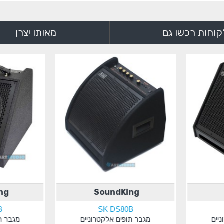
קוחות רכשו גם
מאותו יצרן
ng
SoundKing
B
SK DS80B
יים
מגבר תופים אלקטרוניים
מגבר ת