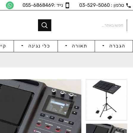
טלפון : 03-529-5060
נייד :055-6868469
הגברה
תאורה
כלי נגינה
קיי
Power Amp 4x450W@8Ω
Power Amp 4x300W@8Ω
₪153
₪2,419