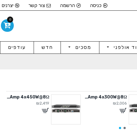
כניסה
הרשמה
צור קשר
יצרנים
0
וד אולפני
מסכים
חדש
עודפים
Power Amp 4x450W@8Ω
Power Amp 4x300W@8Ω
₪2,419
₪2,006