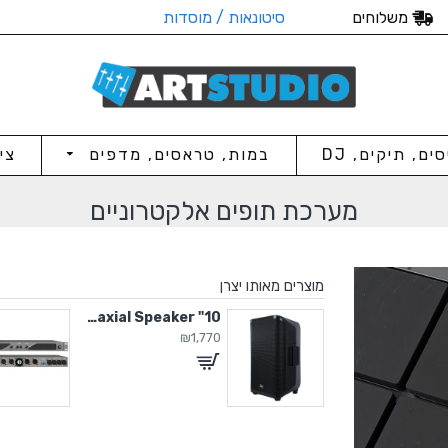
משלוחים
סיטונאות / מוסדות
סים, תיקים, DJ
במות, טראסים, מדפים
צי
מערכת תופים אלקטרוניים
מוצרים מאותו יצרן
1" אלמנט חילופי לקולונה Artos
10" Active Coaxial Speaker
₪1,770