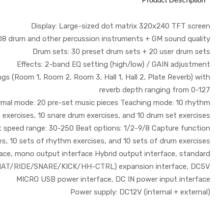
Display: Large-sized dot matrix 320x240 TFT screen
408 drum and other percussion instruments + GM sound quality
Drum sets: 30 preset drum sets + 20 user drum sets
Effects: 2-band EQ setting (high/low) / GAIN adjustment
ngs (Room 1, Room 2, Room 3, Hall 1, Hall 2, Plate Reverb) with
reverb depth ranging from 0-127
ormal mode: 20 pre-set music pieces Teaching mode: 10 rhythm
exercises, 10 snare drum exercises, and 10 drum set exercises
t speed range: 30-250 Beat options: 1/2-9/8 Capture function
es, 10 sets of rhythm exercises, and 10 sets of drum exercises
face, mono output interface Hybrid output interface, standard
HI-HAT/RIDE/SNARE/KICK/HH-CTRL) expansion interface, DC5V
MICRO USB power interface, DC IN power input interface
Power supply: DC12V (internal + external)