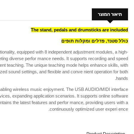
תיאור המוצר
The stand, pedals and drumsticks are included
כולל סטנד, פדלים ומקלות תופים
ionality, equipped with 8 independent adjustment modules, a high-
eeting diverse perfor mance needs. It supports recording and speed
icient teaching. The unique teaching mode helps enhance skills, with
zed sound settings, and flexible and conve nient operation for both
hands.
nabling wireless music enjoyment. The USB AUDIO/MIDI interface
vices, expanding application scenarios. It supports online software
tains the latest features and perfor mance, providing users with a
continuously optimized user experi ence.
Product Description