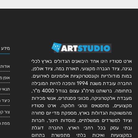
מידע 
ארט סטודיו הינו אחד היבואנים הגדולים בארץ לכלי
אודותי
נגינה, ציוד הגברה מקצועי, תאורת במה, ציוד אולפן,
במות מודולריות וקונסטרוקציות אלומיניום לאירועים.
אופן מ
החברה עובדת משנת 1994 והפכה להיות המובילה
תנאי 
בתחומה. ברשותנו מרלו"ג עצום בגודל 4000 מ"ר,
מעבדת אלקטרוניקה, מכווני פסנתרים, אנשי מכירות
כיצד 
מקצועיים, מחסנאים ונהגי חלוקה. ארט סטודיו
צור ק
מהמשווקות הגדולות בארץ, מספקת מדי יום סחורה
וציוד למשרדים ממשלתיים, מוסדות חינוך, חברות
מפת ה
ובתי עסק בכל רחבי הארץ. החברה דוגלת
במקצועיות ואיכות בלתי מתפשרת בתחום