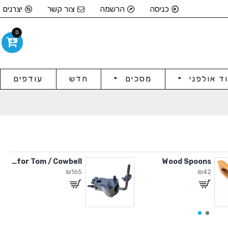
כניסה
הרשמה
צור קשר
יצרנים
0
וד אולפני
מסכים
חדש
עודפים
Clamp for Tom / Cowbell
Wood Spoons
₪165
₪42