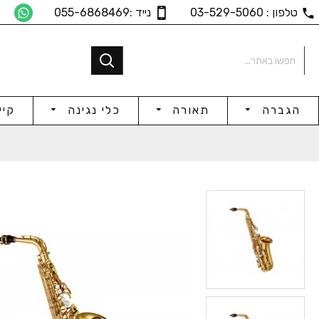
טלפון : 03-529-5060
נייד :055-6868469
הגברה
תאורה
כלי נגינה
קיי
Clamp for Tom / Cowbell
W
,720
₪165