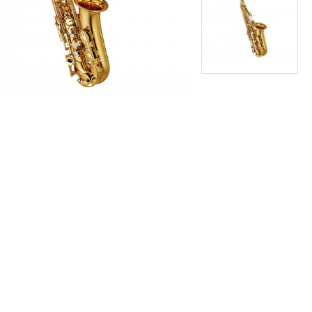
קונדנסר לכלי נשיפה עם PREAMP
סטנד לסקסופון
₪118
₪76