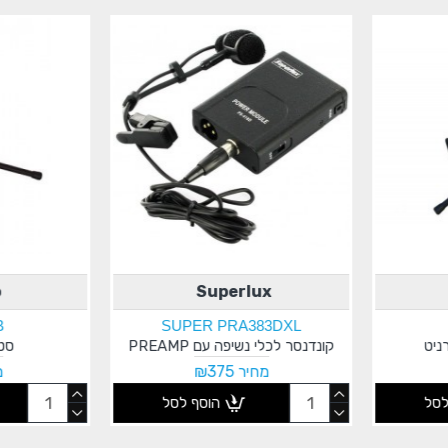
o
Superlux
B
SUPER PRA383DXL
ניט
קונדנסר לכלי נשיפה עם PREAMP
סטנ
מחיר ₪375
מ
לסל
הוסף לסל