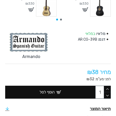
₪330
₪330
מלאי:
במלאי
דגם:
AR CG-39B
Armando
מחיר ₪38
לפני מע"מ: ₪32
הוסף לסל
תיאור המוצר