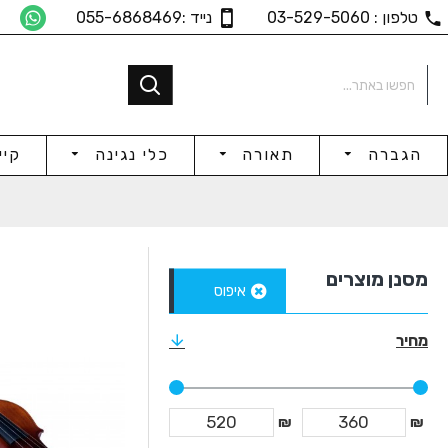
טלפון : 03-529-5060
נייד :055-6868469
הגברה
תאורה
כלי נגינה
קיי
מסנן מוצרים
איפוס
מחיר
₪
₪