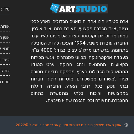
מידע 
ארט סטודיו הינו אחד היבואנים הגדולים בארץ לכלי
אודותי
נגינה, ציוד הגברה מקצועי, תאורת במה, ציוד אולפן,
במות מודולריות וקונסטרוקציות אלומיניום לאירועים.
אופן מ
החברה עובדת משנת 1994 והפכה להיות המובילה
תנאי 
בתחומה. ברשותנו מרלו"ג עצום בגודל 4000 מ"ר,
מעבדת אלקטרוניקה, מכווני פסנתרים, אנשי מכירות
כיצד 
מקצועיים, מחסנאים ונהגי חלוקה. ארט סטודיו
צור ק
מהמשווקות הגדולות בארץ, מספקת מדי יום סחורה
וציוד למשרדים ממשלתיים, מוסדות חינוך, חברות
מפת ה
ובתי עסק בכל רחבי הארץ. החברה דוגלת
במקצועיות ואיכות בלתי מתפשרת בתחום
ההגברה,התאורה וכלי הנגינה שהיא מייבאת.
אופן כארט ישראל מובילים בפיתוח ושיווק אתרי סחר בישראל ©2022