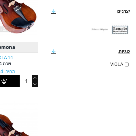
יצרנים
emona
טגיות
OLA 14
ויולה 14"
VIOLA
מחיר: ₪614