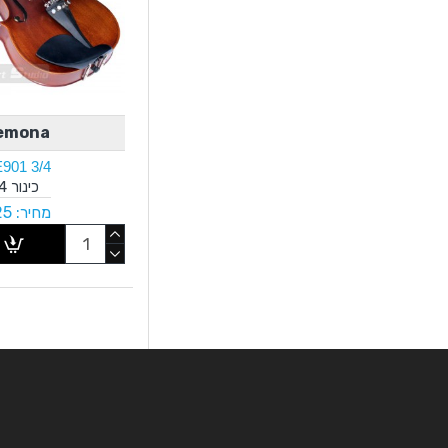
emona
901 3/4
כינור 3/4
מחיר: ₪425