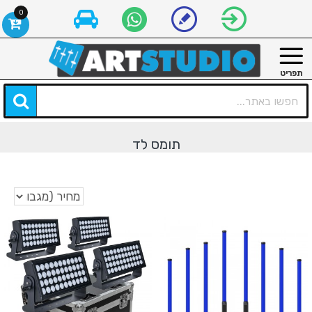
0
תומס לד