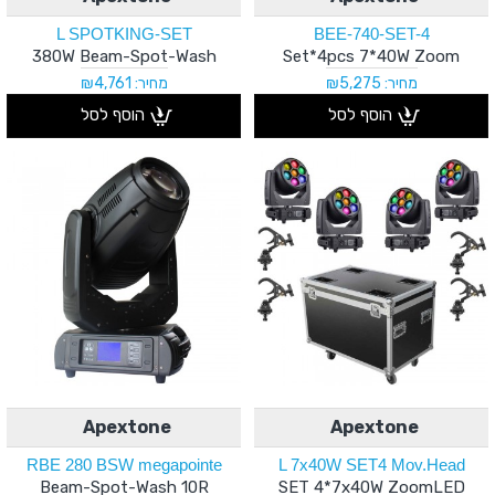
L SPOTKING-SET
BEE-740-SET-4
380W Beam-Spot-Wash
Set*4pcs 7*40W Zoom
מחיר: ₪5,275
מחיר: ₪4,761
הוסף לסל
הוסף לסל
Apextone
Apextone
RBE 280 BSW megapointe
L 7x40W SET4 Mov.Head
Beam-Spot-Wash 10R
SET 4*7x40W ZoomLED