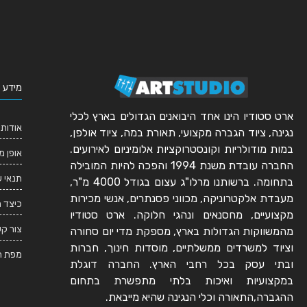
מידע 
ארט סטודיו הינו אחד היבואנים הגדולים בארץ לכלי
אודותי
נגינה, ציוד הגברה מקצועי, תאורת במה, ציוד אולפן,
במות מודולריות וקונסטרוקציות אלומיניום לאירועים.
אופן מ
החברה עובדת משנת 1994 והפכה להיות המובילה
תנאי 
בתחומה. ברשותנו מרלו"ג עצום בגודל 4000 מ"ר,
מעבדת אלקטרוניקה, מכווני פסנתרים, אנשי מכירות
כיצד 
מקצועיים, מחסנאים ונהגי חלוקה. ארט סטודיו
צור ק
מהמשווקות הגדולות בארץ, מספקת מדי יום סחורה
וציוד למשרדים ממשלתיים, מוסדות חינוך, חברות
מפת ה
ובתי עסק בכל רחבי הארץ. החברה דוגלת
במקצועיות ואיכות בלתי מתפשרת בתחום
ההגברה,התאורה וכלי הנגינה שהיא מייבאת.