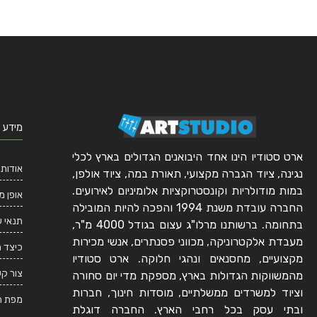
מידע 
ארט סטודיו הינו אחד היבואנים הגדולים בארץ לכלי
אודותי
נגינה, ציוד הגברה מקצועי, תאורת במה, ציוד אולפן,
במות מודולריות וקונסטרוקציות אלומיניום לאירועים.
אופן מ
החברה עובדת משנת 1994 והפכה להיות המובילה
תנאי 
בתחומה. ברשותנו מרלו"ג עצום בגודל 4000 מ"ר,
מעבדת אלקטרוניקה, מכווני פסנתרים, אנשי מכירות
כיצד 
מקצועיים, מחסנאים ונהגי חלוקה. ארט סטודיו
צור ק
מהמשווקות הגדולות בארץ, מספקת מדי יום סחורה
וציוד למשרדים ממשלתיים, מוסדות חינוך, חברות
מפת ה
ובתי עסק בכל רחבי הארץ. החברה דוגלת