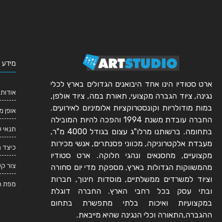
מידע 
ארט סטודיו הינו אחד היבואנים הגדולים בארץ לכלי
אודותי
נגינה, ציוד הגברה מקצועי, תאורת במה, ציוד אולפן,
במות מודולריות וקונסטרוקציות אלומיניום לאירועים.
אופן מ
החברה עובדת משנת 1994 והפכה להיות המובילה
תנאי 
בתחומה. ברשותנו מרלו"ג עצום בגודל 4000 מ"ר,
מעבדת אלקטרוניקה, מכווני פסנתרים, אנשי מכירות
כיצד 
מקצועיים, מחסנאים ונהגי חלוקה. ארט סטודיו
צור ק
מהמשווקות הגדולות בארץ, מספקת מדי יום סחורה
וציוד למשרדים ממשלתיים, מוסדות חינוך, חברות
מפת ה
ובתי עסק בכל רחבי הארץ. החברה דוגלת
במקצועיות ואיכות בלתי מתפשרת בתחום
ההגברה,התאורה וכלי הנגינה שהיא מייבאת.