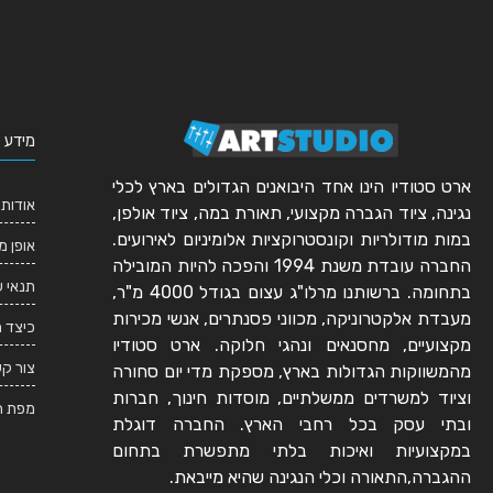
מידע 
ארט סטודיו הינו אחד היבואנים הגדולים בארץ לכלי
אודותי
נגינה, ציוד הגברה מקצועי, תאורת במה, ציוד אולפן,
במות מודולריות וקונסטרוקציות אלומיניום לאירועים.
אופן מ
החברה עובדת משנת 1994 והפכה להיות המובילה
תנאי 
בתחומה. ברשותנו מרלו"ג עצום בגודל 4000 מ"ר,
מעבדת אלקטרוניקה, מכווני פסנתרים, אנשי מכירות
כיצד 
מקצועיים, מחסנאים ונהגי חלוקה. ארט סטודיו
צור ק
מהמשווקות הגדולות בארץ, מספקת מדי יום סחורה
וציוד למשרדים ממשלתיים, מוסדות חינוך, חברות
מפת ה
ובתי עסק בכל רחבי הארץ. החברה דוגלת
במקצועיות ואיכות בלתי מתפשרת בתחום
ההגברה,התאורה וכלי הנגינה שהיא מייבאת.