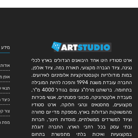
מידע 
ארט סטודיו הינו אחד היבואנים הגדולים בארץ לכלי
אודותי
נגינה, ציוד הגברה מקצועי, תאורת במה, ציוד אולפן,
במות מודולריות וקונסטרוקציות אלומיניום לאירועים.
אופן מ
החברה עובדת משנת 1994 והפכה להיות המובילה
תנאי 
בתחומה. ברשותנו מרלו"ג עצום בגודל 4000 מ"ר,
מעבדת אלקטרוניקה, מכווני פסנתרים, אנשי מכירות
כיצד 
מקצועיים, מחסנאים ונהגי חלוקה. ארט סטודיו
צור ק
מהמשווקות הגדולות בארץ, מספקת מדי יום סחורה
וציוד למשרדים ממשלתיים, מוסדות חינוך, חברות
מפת ה
ובתי עסק בכל רחבי הארץ. החברה דוגלת
במקצועיות ואיכות בלתי מתפשרת בתחום