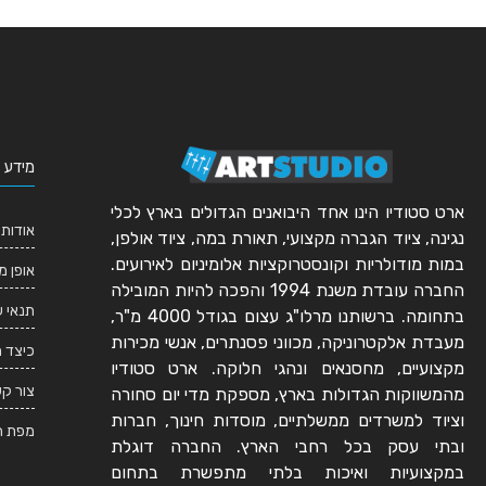
מידע 
ארט סטודיו הינו אחד היבואנים הגדולים בארץ לכלי
אודותי
נגינה, ציוד הגברה מקצועי, תאורת במה, ציוד אולפן,
במות מודולריות וקונסטרוקציות אלומיניום לאירועים.
אופן מ
החברה עובדת משנת 1994 והפכה להיות המובילה
תנאי 
בתחומה. ברשותנו מרלו"ג עצום בגודל 4000 מ"ר,
מעבדת אלקטרוניקה, מכווני פסנתרים, אנשי מכירות
כיצד 
מקצועיים, מחסנאים ונהגי חלוקה. ארט סטודיו
צור ק
מהמשווקות הגדולות בארץ, מספקת מדי יום סחורה
וציוד למשרדים ממשלתיים, מוסדות חינוך, חברות
מפת ה
ובתי עסק בכל רחבי הארץ. החברה דוגלת
במקצועיות ואיכות בלתי מתפשרת בתחום