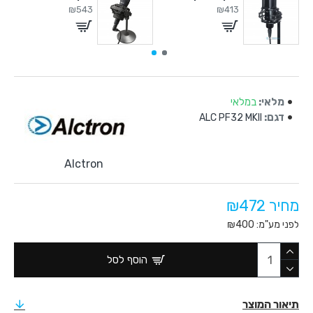
₪543
₪413
מלאי:
במלאי
דגם:
ALC PF32 MKII
Alctron
מחיר ₪472
לפני מע"מ: ₪400
הוסף לסל
תיאור המוצר