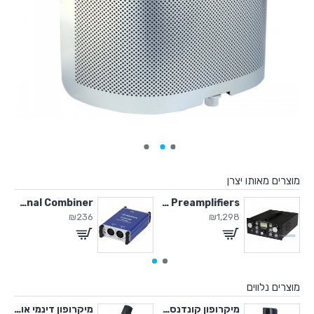
מוצרים מאותו יצרן
Signal Combiner
Pro Tube Mic Preamplifiers
EQ75A
₪236
₪1,298
מוצרים נלווים
 קונדנסר אולפני
מיקרופון קונדנסר אולפני
מיקרופון דינמי אולפני