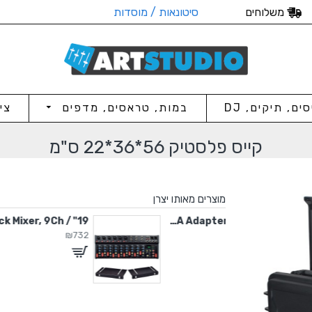
משלוחים
סיטונאות / מוסדות
סים, תיקים, DJ
במות, טראסים, מדפים
צי
קייס פלסטיק 56*36*22 ס"מ
מוצרים מאותו יצרן
19" / 4U Rack Mixer, 9Ch
5V / 2A Adapter C-Type
₪732