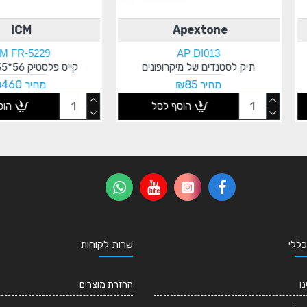
Speed Case
8DSP
ICM FR-2 CASE
קייס מוגן מים 20*36*43 ס"מ
מיקסר 10 ערוצים עם אפקטים
מחיר ₪301
מח
לסל
הוסף לסל
כללי
שרות לקוחות
נו
החזרת מוצרים