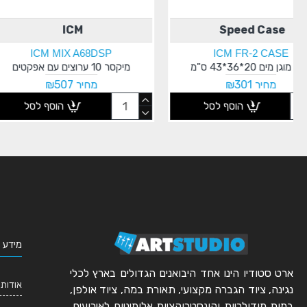
Apextone
ICM
AP MSBAG6
ICM FR-5229
קייס פלסטיק 56*35*18 ס"מ
תיק ל6 סטנדים של מיקרופון
מחיר ₪460
מחיר ₪248
הוסף לסל
הוסף 
מידע 
ארט סטודיו הינו אחד היבואנים הגדולים בארץ לכלי
אודותי
נגינה, ציוד הגברה מקצועי, תאורת במה, ציוד אולפן,
במות מודולריות וקונסטרוקציות אלומיניום לאירועים.