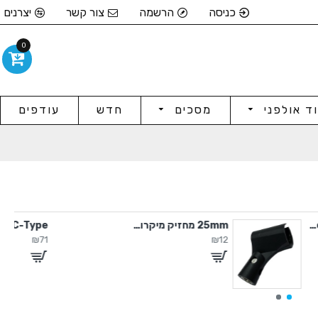
כניסה
הרשמה
צור קשר
יצרנים
0
וד אולפני
מסכים
חדש
עודפים
25mm מחזיק מיקרופון
5V / 2A Adapter C-Type
₪71
₪12