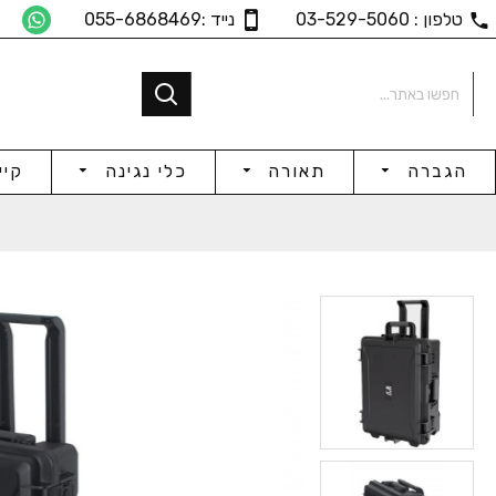
טלפון : 03-529-5060
נייד :055-6868469
הגברה
תאורה
כלי נגינה
קיי
25mm מחזיק מיקרופון
5V / 2A Adapter C-Type
₪53
₪71