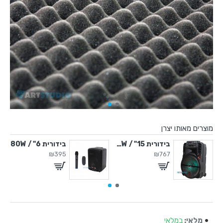
מוצרים מאותו יצרן
" / 450W
בידורית 15" / 500W
בידורית 6" / 80W
₪395
₪767
מלאי:
במלאי