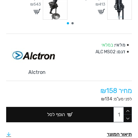
₪543
₪413
מלאי:
במלאי
דגם:
ALC MS02
Alctron
מחיר ₪158
לפני מע"מ: ₪134
הוסף לסל
תיאור המוצר