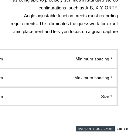
configurations, such as A-B, X-Y, ORTF.
Angle adjustable function meets most recording
requirements. This eliminates the guesswork for exact
mic placement and lets you focus on a great capture.
9cm
* Minimum spacing:
20cm
* Maximum spacing:
236mm x 100mm x 37mm
* Size:
תגיות:
מפצל לסטנד מיקרופון