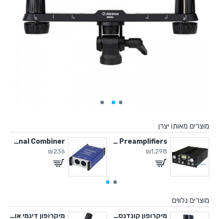
מוצרים מאותו יצרן
Signal Combiner
Pro Tube Mic Preamplifiers
EQ75A
₪236
₪1,298
מוצרים נלווים
 קונדנסר אולפני
מיקרופון קונדנסר אולפני
מיקרופון דינמי אולפני