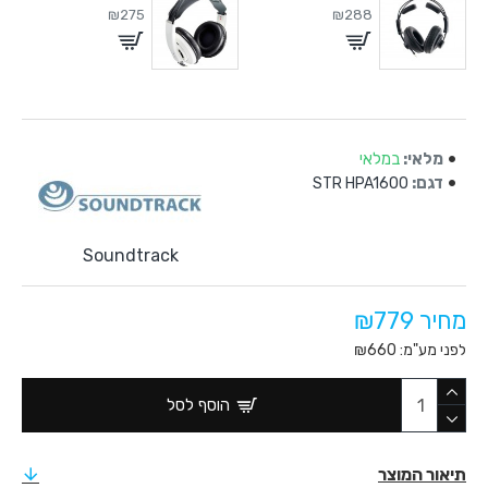
₪275
₪288
מלאי:
במלאי
דגם:
STR HPA1600
Soundtrack
מחיר ₪779
לפני מע"מ: ₪660
הוסף לסל
תיאור המוצר