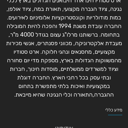
ארט סטודיו הינו אחד היבואנים הגדולים בארץ לכלי
נגינה, ציוד הגברה מקצועי, תאורת במה, ציוד אולפן,
במות מודולריות וקונסטרוקציות אלומיניום לאירועים.
החברה עובדת משנת 1994 והפכה להיות המובילה
בתחומה. ברשותנו מרלו"ג עצום בגודל 4000 מ"ר,
מעבדת אלקטרוניקה, מכווני פסנתרים, אנשי מכירות
מקצועיים, מחסנאים ונהגי חלוקה. ארט סטודיו
מהמשווקות הגדולות בארץ, מספקת מדי יום סחורה
וציוד למשרדים ממשלתיים, מוסדות חינוך, חברות
ובתי עסק בכל רחבי הארץ. החברה דוגלת
במקצועיות ואיכות בלתי מתפשרת בתחום
ההגברה,התאורה וכלי הנגינה שהיא מייבאת.
מידע כללי