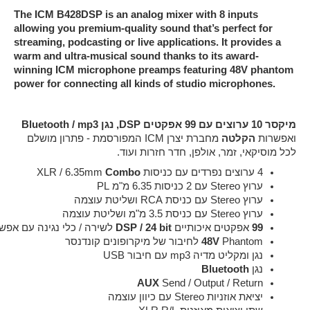
The ICM B428DSP is an analog mixer with 8 inputs
allowing you premium-quality sound that’s perfect for
streaming, podcasting or live applications. It provides a
warm and ultra-musical sound thanks to its award-
winning ICM microphone preamps featuring 48V phantom
power for connecting all kinds of studio microphones.
מיקסר 10 ערוצים עם 99 אפקטים DSP, נגן Bluetooth / mp3
ואפשרות
הקלטה
מחברת יצרן ICM המפורסמת - פתרון מושלם
לכל מוסיקאי, זמר, אולפן, חדר חזרות ועוד.
4 ערוצים נפרדים עם כניסות XLR / 6.35mm 
Combo
ערוץ Stereo עם 2 כניסות 6.35 מ"מ PL
ערוץ Stereo עם כניסת RCA ושליטת עוצמה
ערוץ Stereo עם כניסת 3.5 מ"מ ושליטת עוצמה
99 
אפקטים איכותיים
 DSP / 24 bit
 לשירה / כלי נגינה עם אפשר
 Phantom לחיבור של מיקרופונים קונדנסר
48V
נגן ומקליט מדיה mp3 עם חיבור USB
נגן 
Bluetooth
AUX
 Send / Output / Return
יציאת אוזניות Stereo עם כיוון עוצמה