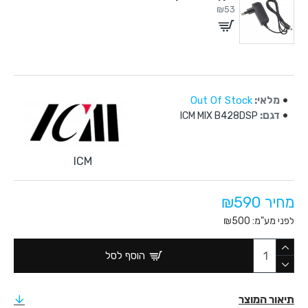
₪53
מלאי:
Out Of Stock
דגם:
ICM MIX B428DSP
ICM
מחיר ₪590
לפני מע"מ: ₪500
הוסף לסל
תיאור המוצר