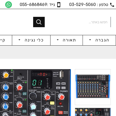
טלפון : 03-529-5060
נייד :055-6868469
הגברה
תאורה
כלי נגינה
קיי
19" / 4U Rack Mixer, 9Ch
25mm מחזיק מיקרופון
₪71
₪12