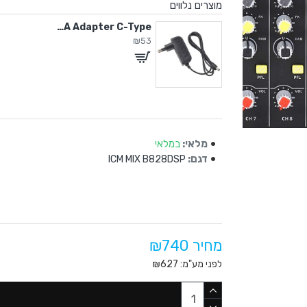
מוצרים נלווים
5V / 2A Adapter C-Type
₪53
מלאי:
במלאי
דגם:
ICM MIX B828DSP
מחיר ₪740
לפני מע"מ: ₪627