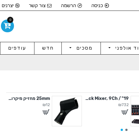
כניסה
הרשמה
צור קשר
יצרנים
0
וד אולפני
מסכים
חדש
עודפים
19" / 4U Rack Mixer, 9Ch
25mm מחזיק מיקרופון
₪12
₪732