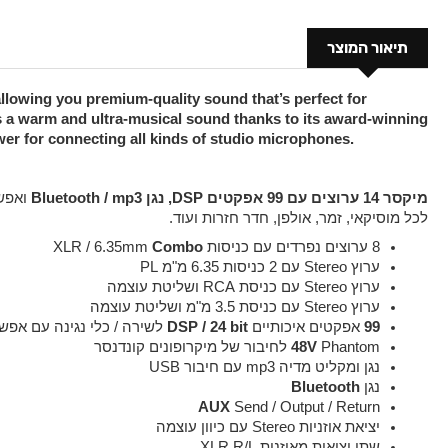
תיאור המוצר
llowing you premium-quality sound that’s perfect for
es a warm and ultra-musical sound thanks to its award-winning
 for connecting all kinds of studio microphones.
מיקסר 14 ערוצים עם 99 אפקטים DSP, נגן Bluetooth / mp3
ואפש
לכל מוסיקאי, זמר, אולפן, חדר חזרות ועוד.
8 ערוצים נפרדים עם כניסות XLR / 6.35mm 
Combo
ערוץ Stereo עם 2 כניסות 6.35 מ"מ PL
ערוץ Stereo עם כניסת RCA ושליטת עוצמה
ערוץ Stereo עם כניסת 3.5 מ"מ ושליטת עוצמה
99 
אפקטים איכותיים
 DSP / 24 bit
 לשירה / כלי נגינה עם אפשר
 Phantom לחיבור של מיקרופונים קונדנסר
48V
נגן ומקליט מדיה mp3 עם חיבור USB
נגן 
Bluetooth
AUX
 Send / Output / Return
יציאת אוזניות Stereo עם כיוון עוצמה
שתי יציאות מאוזנות XLR R/L