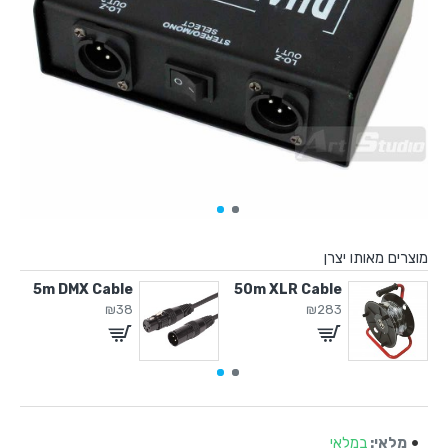
מוצרים מאותו יצרן
5m DMX Cable
50m XLR Cable
40cm DMX 
₪38
₪283
מלאי:
במלאי