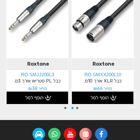
Roxtone
Roxtone
RO SMJJ200L3
RO SMXX200L10
מפצל XLR Male>2*XLR Female
כבל XLR אורך 10מ.
כבל PL סטריאו אורך 3מ.
מחיר ₪66
מחיר ₪38
הוסף לסל
הוסף לסל