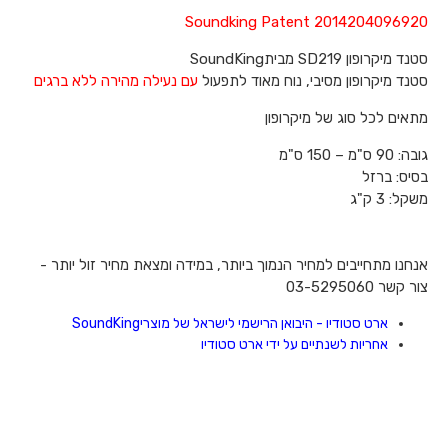
Soundking Patent 2014204096920
סטנד מיקרופון
SD219
מבית
SoundKing
סטנד מיקרופון מסיבי, נוח מאוד לתפעול
עם נעילה מהירה ללא ברגים
מתאים לכל סוג של מיקרופון
גובה:
90
ס"מ – 150 ס"מ
בסיס: ברזל
משקל: 3 ק"ג
אנחנו מתחייבים למחיר הנמוך ביותר, במידה ומצאת מחיר זול יותר -
צור קשר 03-5295060
ארט סטודיו - היבואן הרישמי לישראל של מוצרי
SoundKing
אחריות לשנתיים על ידי ארט סטודיו