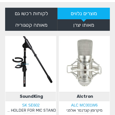
מוצרים נלווים
לקוחות רכשו גם
מאותו יצרן
מאותה קטגוריה
SoundKing
Alctron
SK SE602
ALC MC001W6
CU
מיקרופון קונדנסר אולפני
CUP HOLDER FOR MIC STAND