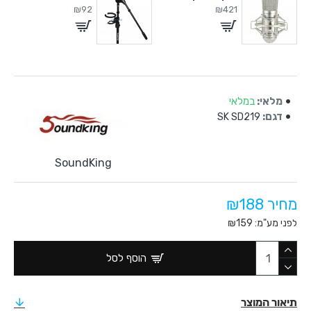
₪92
₪421
מלאי:
במלאי
דגם:
SK SD219
SoundKing
מחיר ₪188
לפני מע"מ: ₪159
הוסף לסל
תיאור המוצר