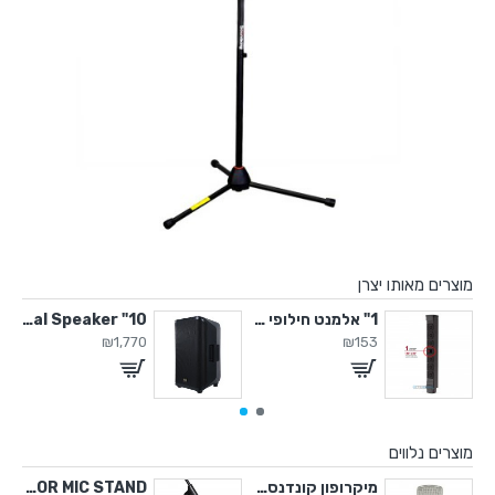
מוצרים מאותו יצרן
Power 
1" אלמנט חילופי לקולונה Artos
10" Active Coaxial Speaker
₪1,770
₪153
מוצרים נלווים
CUP HOLDER FOR 
מיקרופון קונדנסר אולפני
CUP HOLDER FOR MIC STAND