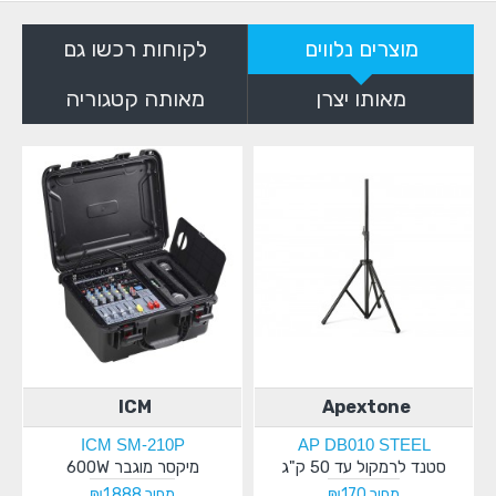
מוצרים נלווים
לקוחות רכשו גם
מאותו יצרן
מאותה קטגוריה
ICM
Apextone
ICM SM-210P
AP DB010 STEEL
סטנד לרמקול עד 50 ק"ג
מיקסר מוגבר 600W
מחיר ₪170
מחיר ₪1,888