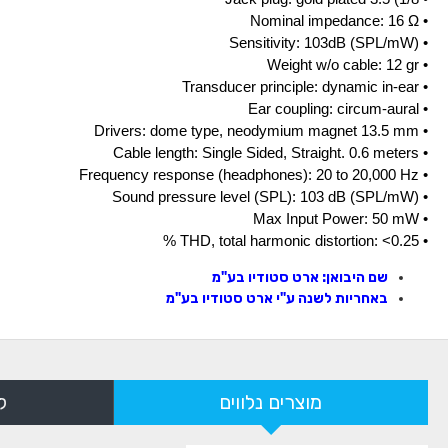
• Nominal impedance: 16 Ω
• Sensitivity: 103dB (SPL/mW)
• Weight w/o cable: 12 gr
• Transducer principle: dynamic in-ear
• Ear coupling: circum-aural
• Drivers: dome type, neodymium magnet 13.5 mm
• Cable length: Single Sided, Straight. 0.6 meters
• Frequency response (headphones): 20 to 20,000 Hz
• Sound pressure level (SPL): 103 dB (SPL/mW)
• Max Input Power: 50 mW
• THD, total harmonic distortion: <0.25 %
שם היבואן: ארט סטודיו בע"מ
באחריות לשנה ע"י ארט סטודיו בע"מ
מוצרים נלווים
ל