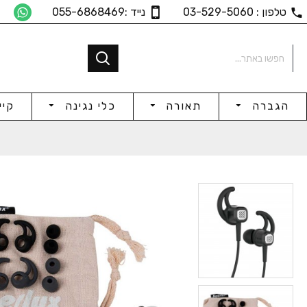
טלפון : 03-529-5060
נייד :055-6868469
הגברה
תאורה
כלי נגינה
קיי
32Ω אוזניות אולפן
₪275
₪307