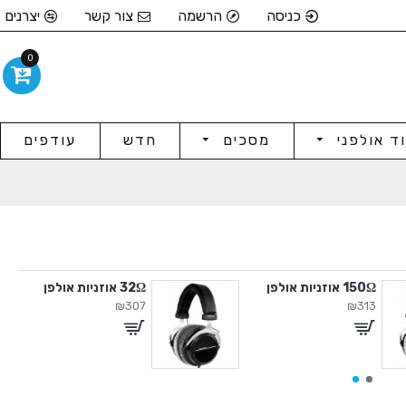
כניסה
הרשמה
צור קשר
יצרנים
0
וד אולפני
מסכים
חדש
עודפים
150Ω אוזניות אולפן
32Ω אוזניות אולפן
₪307
₪313