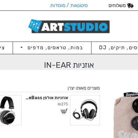
משלוחים
סיטונאות / מוסדות
סים, תיקים, DJ
במות, טראסים, מדפים
צי
אוזניות IN-EAR
מוצרים מאותו יצרן
אוזניות אולפן DeepBass
אוזניות אולפן TrueBass
₪275