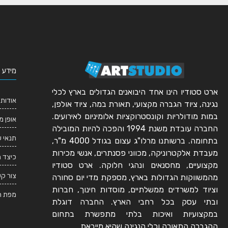
מידע 
ארט סטודיו הינו אחד היבואנים הגדולים בארץ לכלי
אודותי
נגינה, ציוד הגברה מקצועי, תאורת במה, ציוד אולפן,
במות מודולריות וקונסטרוקציות אלומיניום לאירועים.
אופן מ
החברה עובדת משנת 1994 והפכה להיות המובילה
תנאי 
בתחומה. ברשותנו מרלו"ג עצום בגודל 4000 מ"ר,
מעבדת אלקטרוניקה, מכווני פסנתרים, אנשי מכירות
כיצד 
מקצועיים, מחסנאים ונהגי חלוקה. ארט סטודיו
צור ק
מהמשווקות הגדולות בארץ, מספקת מדי יום סחורה
וציוד למשרדים ממשלתיים, מוסדות חינוך, חברות
מפת ה
ובתי עסק בכל רחבי הארץ. החברה דוגלת
במקצועיות ואיכות בלתי מתפשרת בתחום
ההגברה,התאורה וכלי הנגינה שהיא מייבאת.