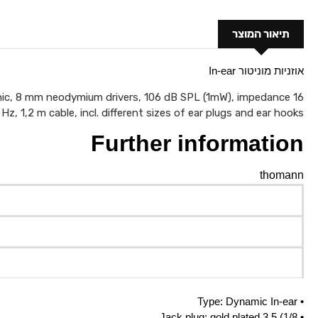
תיאור המוצר
אוזניות מוניטור In-ear
ic, 8 mm neodymium drivers, 106 dB SPL (1mW), impedance 16
 1,2 m cable, incl. different sizes of ear plugs and ear hooks
Further information
thomann
• Type: Dynamic In-ear
• Jack plug: gold plated 3.5 (1/8