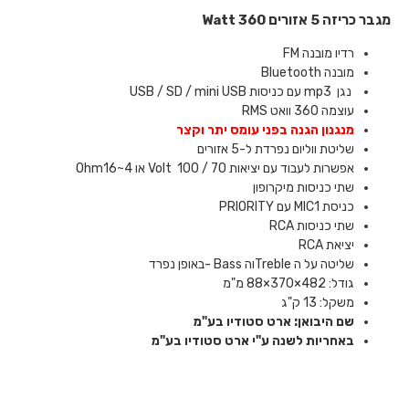
מגבר כריזה 5 אזורים 360 Watt
רדיו מובנה
FM
Bluetooth מובנה
נגן
mp3
עם כניסות
USB / SD / mini USB
עוצמה 360 וואט
RMS
מנגנון הגנה בפני עומס יתר וקצר
שליטת ווליום נפרדת ל-5 אזורים
אפשרות לעבוד עם יציאות 70 / 100
Volt
או 4~16
Ohm
שתי כניסות מיקרופון
כניסת
MIC1
עם
PRIORITY
שתי כניסות
RCA
יציאת
RCA
שליטה על ה
Treble
וה
- Bass
באופן נפרד
גודל: 482×370×88 מ"מ
משקל: 13 ק"ג
שם היבואן: ארט סטודיו בע"מ
באחריות לשנה ע"י ארט סטודיו בע"מ