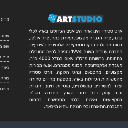
מידע 
ארט סטודיו הינו אחד היבואנים הגדולים בארץ לכלי
אודותי
נגינה, ציוד הגברה מקצועי, תאורת במה, ציוד אולפן,
במות מודולריות וקונסטרוקציות אלומיניום לאירועים.
אופן מ
החברה עובדת משנת 1994 והפכה להיות המובילה
תנאי 
בתחומה. ברשותנו מרלו"ג עצום בגודל 4000 מ"ר,
מעבדת אלקטרוניקה, מכווני פסנתרים, אנשי מכירות
כיצד 
מקצועיים, מחסנאים ונהגי חלוקה. ארט סטודיו
צור ק
מהמשווקות הגדולות בארץ, מספקת מדי יום סחורה
וציוד למשרדים ממשלתיים, מוסדות חינוך, חברות
מפת ה
ובתי עסק בכל רחבי הארץ. החברה דוגלת
במקצועיות ואיכות בלתי מתפשרת בתחום
ההגברה,התאורה וכלי הנגינה שהיא מייבאת.