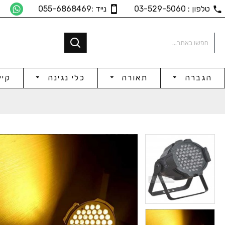
טלפון : 03-529-5060
נייד :055-6868469
הגברה
תאורה
כלי נגינה
קיי
150W Soft Video 6000k
100W Soft Video 5600k
₪354
₪732