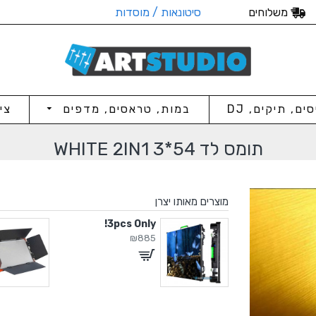
משלוחים
סיטונאות / מוסדות
סים, תיקים, DJ
במות, טראסים, מדפים
צי
תומס לד 54*3 WHITE 2IN1
מוצרים מאותו יצרן
3pcs Only!
1m Rental Hanging Bar
₪885