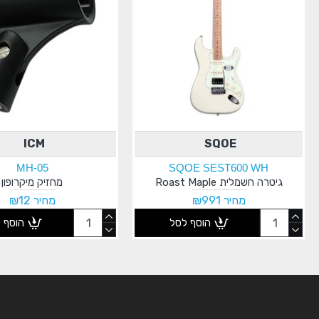
ICM
SQOE
MH-05
SQOE SEST600 WH
גיטרה חשמלית Roast Maple
מחזיק מיקרופון
מחיר ₪991
מחיר ₪12
הוסף לסל
הוסף 