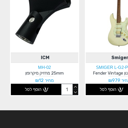
ICM
Smige
MH-02
SMIGER L-G2-
Fende
25mm מחזיק מיקרופון
ר ₪979
מחיר ₪12
הוסף לסל
הוסף לסל