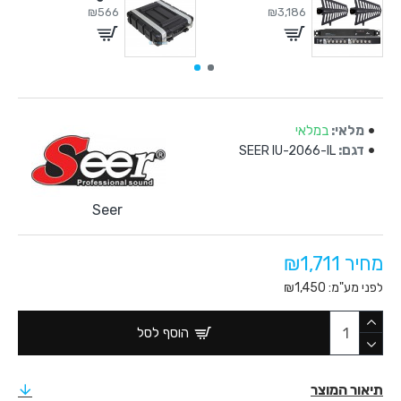
₪566
₪3,186
מלאי:
במלאי
דגם:
SEER IU-2066-IL
Seer
מחיר ₪1,711
לפני מע"מ: ₪1,450
הוסף לסל
תיאור המוצר