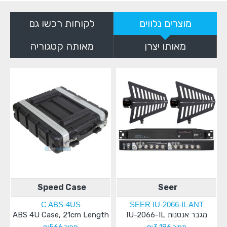
מוצרים נלווים
לקוחות רכשו גם
מאותו יצרן
מאותה קטגוריה
Speed Case
Seer
C ABS-4US
SEER IU-2066-IL ANT
מגבר אנטנות IU-2066-IL
ABS 4U Case, 21cm Length