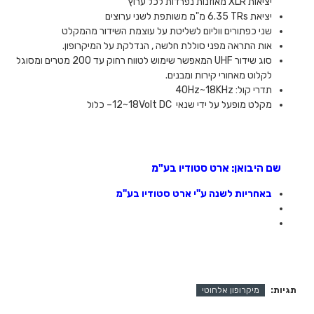
יציאות
XLR
מאוזנות נפרדות לכל ערוץ
יציאת
TRs
6.35 מ"מ משותפת לשני ערוצים
שני כפתורים ווליום לשליטת על עוצמת השידור מהמקלט
אות התראה מפני סוללת חלשה , הנדלקת על המיקרופון
.
סוג שידור
UHF
המאפשר שימוש לטווח רחוק עד 200 מטרים ומסוגל
לקלוט מאחורי קירות ומבנים
.
תדרי קול:
40Hz~18KHz
מקלט מופעל על ידי שנאי
12~18Volt DC
– כלול
שם היבואן: ארט סטודיו בע"מ
באחריות לשנה ע"י ארט סטודיו בע"מ
תגיות:
מיקרופון אלחוטי