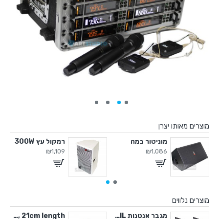
מוצרים מאותו יצרן
מוניטור במה
רמקול עץ 300W
₪1,109
₪1,086
מוצרים נלווים
ופון ידני חילופי SEER
מגבר אנטנות IU-2066-IL
ABS 4U Case, 21cm length