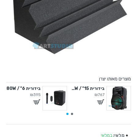
מוצרים מאותו יצרן
" / 450W
בידורית 15" / 500W
בידורית 6" / 80W
₪395
₪767
מלאי:
במלאי