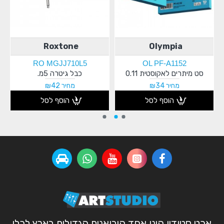
Roxtone
Olympia
RO MGJJ710L5
OL PF-A1152
סט מיתרים לאקוסטית 0.11
כבל גיטרה 5מ.
מחיר ₪34
מחיר ₪42
הוסף לסל
הוסף לסל
ארט סטודיו הינו אחד היבואנים הגדולים בארץ לכלי