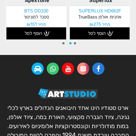
Apextone
Superlux
BTS DD100
SUPERLUX HD662F
אוזניות אולפן TrueBass
סטנד למוניטור
מחיר ₪275
מחיר ₪151
הוסף לסל
הוסף לסל
ארט סטודיו הינו אחד היבואנים הגדולים בארץ לכלי
נגינה, ציוד הגברה מקצועי, תאורת במה, ציוד אולפן,
במות מודולריות וקונסטרוקציות אלומיניום לאירועים.
החברה עובדת משנת 1994 והפכה להיות המובילה