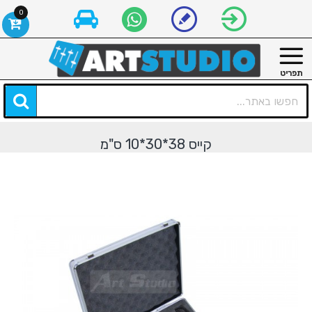
0
קייס 38*30*10 ס"מ