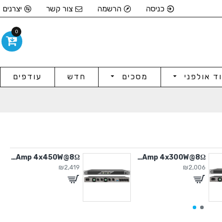
כניסה
הרשמה
צור קשר
יצרנים
0
וד אולפני
מסכים
חדש
עודפים
Power Amp 4x450W@8Ω
Power Amp 4x300W@8Ω
₪2,419
₪2,006