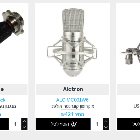
ne
Alctron
ock
ALC MC001W6
מיקרופון קונדנסר אולפני
מנגנון נע
מחיר ₪421
מ
לסל
הוסף לסל