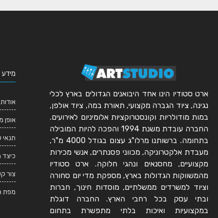
מידע 
ארט סטודיו הינו אחד היבואנים הגדולים בארץ לכלי
אודותי
נגינה, ציוד הגברה מקצועי, תאורת במה, ציוד אולפן,
במות מודולריות וקונסטרוקציות אלומיניום לאירועים.
אופן מ
החברה עובדת משנת 1994 והפכה להיות המובילה
תנאי 
בתחומה. ברשותנו מרלו"ג עצום בגודל 4000 מ"ר,
מעבדת אלקטרוניקה, מכווני פסנתרים, אנשי מכירות
כיצד 
מקצועיים, מחסנאים ונהגי חלוקה. ארט סטודיו
צור ק
מהמשווקות הגדולות בארץ, מספקת מדי יום סחורה
וציוד למשרדים ממשלתיים, מוסדות חינוך, חברות
מפת ה
ובתי עסק בכל רחבי הארץ. החברה דוגלת
במקצועיות ואיכות בלתי מתפשרת בתחום