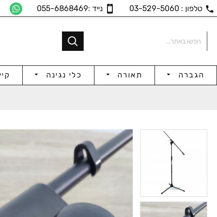
טלפון : 03-529-5060
נייד :055-6868469
הגברה
תאורה
כלי נגינה
קיי
Power Amp 4x450W@8Ω
Power Amp 4x300W@8Ω
₪153
₪2,419