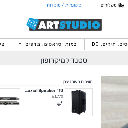
משלוחים
סיטונאות / מוסדות
סים, תיקים, DJ
במות, טראסים, מדפים
צי
סטנד למיקרופון
מוצרים מאותו יצרן
1" אלמנט חילופי לקולונה Artos
10" Active Coaxial Speaker
₪1,770