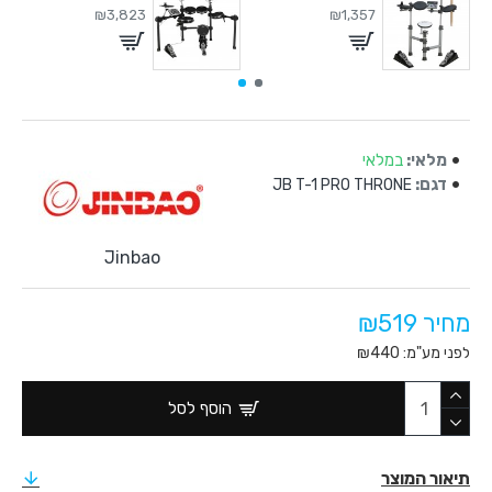
₪3,823
₪1,357
מלאי:
במלאי
דגם:
JB T-1 PRO THRONE
Jinbao
מחיר ₪519
לפני מע"מ: ₪440
הוסף לסל
תיאור המוצר