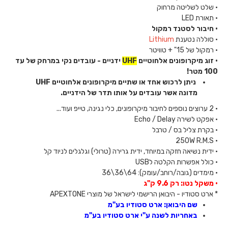
• שלט לשליטה מרחוק
• תאורת LED
• חיבור לסטנד רמקול
• סוללה נטענת
Lithium
• רמקול של 15" + טוויטר
• זוג מיקרופונים אלחוטיים
UHF
ידניים - עובדים נקי במרחק של עד
100 מטר!
ניתן לרכוש אחד או שתיים מיקרופונים אלחוטיים UHF
מדונה
אשר עובדים על אותו תדר של הידניים
.
• 2 ערוצים נוספים לחיבור מיקרופונים, כלי נגינה, טייפ ועוד...
• אפקט לשירה Echo / Delay
• בקרת צליל בס / טרבל
• 250W R.M.S
• ידית נשיאה חזקה במיוחד, ידית גרירה (טרולי) וגלגלים לניוד קל
• כולל אפשרות הקלטה לUSB
• מימדים (גובה/רוחב/עומק): 64\36\36
• משקל נטו: רק 9.6 ק"ג
* ארט סטודיו - היבואן הרישמי לישראל של מוצרי APEXTONE
שם היבואן: ארט סטודיו בע"מ
באחריות לשנה ע"י ארט סטודיו בע"מ