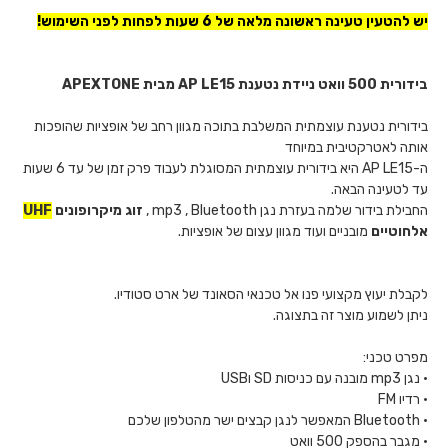
יש להטעין טעינה ראשונה
מלאה של 6 שעות לפחות
לפני השימוש!
בידורית 500 וואט ניידת נטענת AP LE15 מבית APEXTONE
בידורית נטענת עוצמתית המשלבת בתוכה מגוון רחב של אופציות שהופכות
אותה לאטרקטיבית במיוחד
ה-AP LE15 היא בידורית עוצמתית המסוגלת לעבוד פרק זמן של עד 6 שעות
עד לטעינה הבאה.
החבילת בידור שלמה בעזרת נגן mp3 , Bluetooth ,
זוג מיקרופונים
UHF
אלחוטיים
מובניים ועוד מגוון עצום של אופציות.
לקבלת יעוץ מקצועי פנו אל טכנאי הסאונד של ארט סטודיו.
ניתן לשמוע מוצר זה בתצוגה.
מפרט טכני:
• נגן mp3 מובנה עם כניסות SD וUSB
• רדיו FM
• Bluetooth המאפשר לנגן קבצים ישר מהטלפון שלכם
• מגבר בהספק 500 וואט