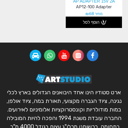
AP ADAPTER 15V 2A
AP12-100 Adapter
מחיר ₪68
הוסף לסל
ארט סטודיו הינו אחד היבואנים הגדולים בארץ לכלי
נגינה, ציוד הגברה מקצועי, תאורת במה, ציוד אולפן,
במות מודולריות וקונסטרוקציות אלומיניום לאירועים.
החברה עובדת משנת 1994 והפכה להיות המובילה
בתחומה. ברשותנו מרלו"ג עצום בגודל 4000 מ"ר,