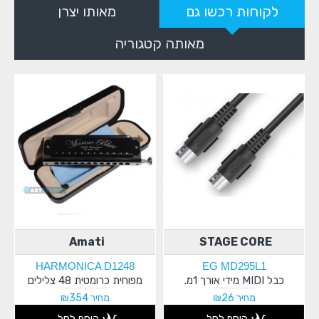
לקוחות רכשו גם
מאותו יצרן
מאותה קטגוריה
Amati
STAGE CORE
HARMONICA D1248
EG MD295L1
כבל MIDI מידי אורך 1מ.
מפוחית כרומטית 48 צלילים
מפו
מחיר ₪26
מחיר ₪354
הוסף לסל
הוסף לסל