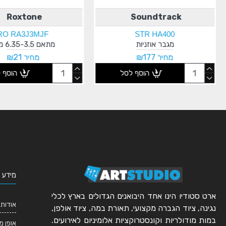
Roxtone
Soundtrack
RO RA3J3MJF
STR HA400
מגבר אוזניות
מתאם 6.35-3.5 מ"מ
מחיר ₪177
מחיר ₪21
הוסף לסל
הוסף 
מידע 
ארט סטודיו הינו אחד היבואנים הגדולים בארץ לכלי
אודותי
נגינה, ציוד הגברה מקצועי, תאורת במה, ציוד אולפן,
במות מודולריות וקונסטרוקציות אלומיניום לאירועים.
אופן מ