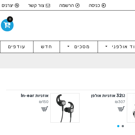
כניסה
הרשמה
צור קשר
יצרנים
0
וד אולפני
מסכים
חדש
עודפים
32Ω אוזניות אולפן
אוזניות In-ear
₪150
₪307