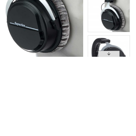
מתאם PL3.5f - PL6.3m סטריאו
מגבר אוזניות
מתאם .35-3.5
₪21
₪177