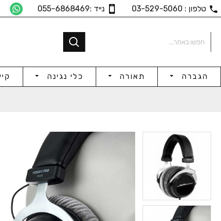
טלפון : 03-529-5060
נייד :055-6868469
הגברה
תאורה
כלי נגינה
קיי
אוזניות In-ear
₪275
₪150