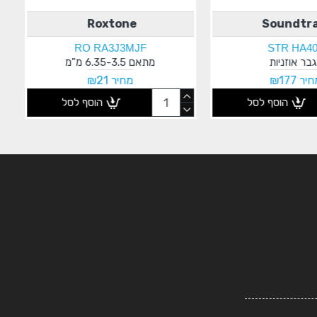
Roxtone
Soundtr
RO RA3J3MJF
STR HA4
בר אוזניות
מתאם 6.35-3.5 מ"מ
יר ₪177
מחיר ₪21
הוסף לסל
הוסף לסל