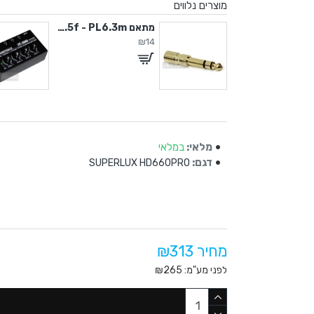
מוצרים נלווים
6 מ"מ
מתאם PL3.5f - PL6.3m סטריאו
₪14
מלאי:
במלאי
דגם:
SUPERLUX HD660PRO
מחיר ₪313
לפני מע"מ: ₪265