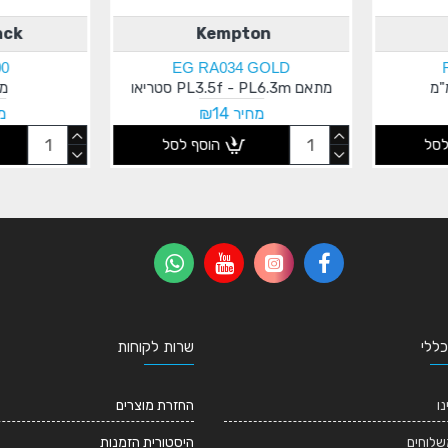
ack
Kempton
00
EG RA034 GOLD
מתאם PL3.5f - PL6.3m סטריאו
מג
מחיר ₪14
מח
לסל
הוסף לסל
כללי
שרות לקוחות
נו
החזרת מוצרים
שלוחים
היסטורית הזמנות