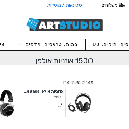
משלוחים
סיטונאות / מוסדות
סים, תיקים, DJ
במות, טראסים, מדפים
צי
150Ω אוזניות אולפן
מוצרים מאותו יצרן
אוזניות אולפן DeepBass
אוזניות אולפן TrueBass
₪275