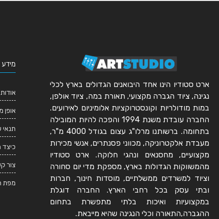
מידע 
ארט סטודיו הינו אחד היבואנים הגדולים בארץ לכלי
אודותי
נגינה, ציוד הגברה מקצועי, תאורת במה, ציוד אולפן,
במות מודולריות וקונסטרוקציות אלומיניום לאירועים.
אופן מ
החברה עובדת משנת 1994 והפכה להיות המובילה
תנאי 
בתחומה. ברשותנו מרלו"ג עצום בגודל 4000 מ"ר,
מעבדת אלקטרוניקה, מכווני פסנתרים, אנשי מכירות
כיצד 
מקצועיים, מחסנאים ונהגי חלוקה. ארט סטודיו
צור ק
מהמשווקות הגדולות בארץ, מספקת מדי יום סחורה
וציוד למשרדים ממשלתיים, מוסדות חינוך, חברות
מפת ה
ובתי עסק בכל רחבי הארץ. החברה דוגלת
במקצועיות ואיכות בלתי מתפשרת בתחום
ההגברה,התאורה וכלי הנגינה שהיא מייבאת.