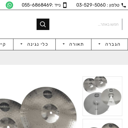
טלפון : 03-529-5060
נייד :055-6868469
הגברה
תאורה
כלי נגינה
קיי
Cr18
Set HH14-Cr16
Chin
₪555
₪531